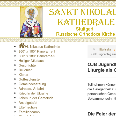
Hl.-Nikolaus-Kathedrale
Startseite
360° x 180° Panorama-1
OJB Jugendtag am 2
360° x 180° Panorama-2
Heiliger Nikolaus
OJB Jugendta
Geschichte
Liturgie als
Reliquien
Klerus
Gottesdienste
Gemeindesatzung
Teilnehmen können 
Adresse, Anfahrt
die Gelegenheit z
Krieg in der Ukraine
persönlichen Gesp
Leben in der Gemeinde
Beisammensein. He
Anzeigetafel
Elternschule
Familiencamp
Die Feier der