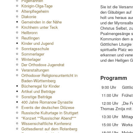
Pilgerfahrten
Königin-Olga-Tage
Sie ist die Versam
Altenpflegeheim
den Gläubigen auf 
Diakonie
holt uns heraus au
Gemeinden in der Nähe
und der Myronsalbun
Kirchheim unter Teck
Christus Selbst, z
Heilbronn
Psalmengesänge sow
Reutlingen
Kommunion dem auf
Kinder und Jugend
Göttlichen Liturgie
Sonntagsschule
spirituelle Platz w
Sommerlager
erkennen und verwi
Winterlager
und den Heiligen Ge
Der Orthodoxe Jugendrat
Veranstaltungen
Orthodoxer Religionsunterricht in
Programm
Baden-Württemberg
Bücherregal für Kinder
9:00 Uhr Göttlich
Artikel und Beiträge
11:00 Uhr Frühst
Sonstige Beiträge
400 Jahre Romanow Dynastie
12:00 Uhr „Die Fei
Events der deutschen Diözese
Thomas Zmija mit 
Russische Kulturtage in Stuttgart
13:30 Uhr Mittag
"Konzert ""Russischer Abend"""
Wissenschaftliche Konferenz
15:00 Uhr Worksh
Gottesdienst auf dem Rotenberg
18:00 Uhr Moleb