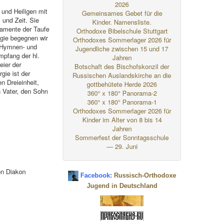
2026
 und Heiligen mit
Gemeinsames Gebet für die
 und Zeit. Sie
Kinder. Namensliste.
ramente der Taufe
Orthodoxe Bibelschule Stuttgart
rgie begegnen wir
Orthodoxes Sommerlager 2026 für
e Hymnen- und
Jugendliche zwischen 15 und 17
mpfang der hl.
Jahren
ier der
Botschaft des Bischofskonzil der
gie ist der
Russischen Auslandskirche an die
n Dreieinheit,
gottbehütete Herde 2026
n Vater, den Sohn
360° x 180° Panorama-2
360° x 180° Panorama-1
Orthodoxes Sommerlager 2026 für
Kinder im Alter von 8 bis 14
Jahren
Sommerfest der Sonntagsschule
— 29. Juni
on Diakon
Facebook:
Russisch-Orthodoxe
Jugend in Deutschland