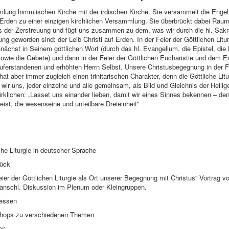
mlung himmlischen Kirche mit der irdischen Kirche. Sie versammelt die Engel
Erden zu einer einzigen kirchlichen Versammlung. Sie überbrückt dabei Raum
s der Zerstreuung und fügt uns zusammen zu dem, was wir durch die hl. Sak
g geworden sind: der Leib Christi auf Erden. In der Feier der Göttlichen Litu
unächst in Seinem göttlichen Wort (durch das hl. Evangelium, die Epistel, di
ie die Gebete) und dann in der Feier der Göttlichen Eucharistie und dem E
erstandenen und erhöhten Herrn Selbst. Unsere Christusbegegnung in der Fe
 hat aber immer zugleich einen trinitarischen Charakter, denn die Göttliche Litur
o wir uns, jeder einzelne und alle gemeinsam, als Bild und Gleichnis der Heilige
rklichen: „Lasset uns einander lieben, damit wir eines Sinnes bekennen – de
ist, die wesenseine und unteilbare Dreieinheit"
e Liturgie in deutscher Sprache
ück
er der Göttlichen Liturgie als Ort unserer Begegnung mit Christus“ Vortrag v
anschl. Diskussion im Plenum oder Kleingruppen.
essen
ops zu verschiedenen Themen
en