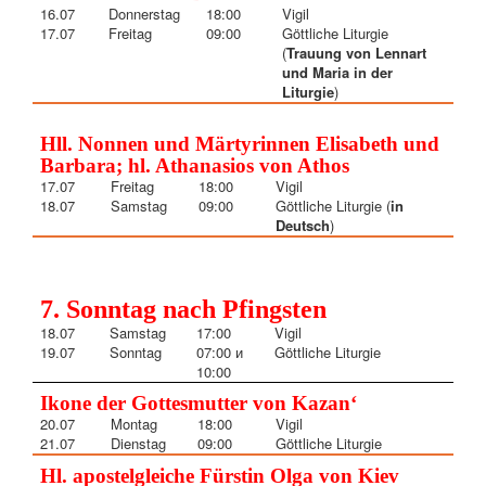
16.07
Donnerstag
18:00
Vigil
17.07
Freitag
09:00
Göttliche Liturgie
(
Trauung von Lennart
und Maria in der
Liturgie
)
Hll. Nonnen und Märtyrinnen Elisabeth und
Barbara; hl. Athanasios von Athos
17.07
Freitag
18:00
Vigil
18.07
Samstag
09:00
Göttliche Liturgie (
in
Deutsch
)
7. Sonntag nach Pfingsten
18.07
Samstag
17:00
Vigil
19.07
Sonntag
07:00 и
Göttliche Liturgie
10:00
Ikone der Gottesmutter von Kazan‘
20.07
Montag
18:00
Vigil
21.07
Dienstag
09:00
Göttliche Liturgie
Hl. apostelgleiche Fürstin Olga von Kiev