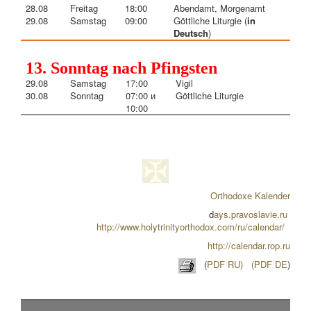
28.08
Freitag
18:00
Abendamt, Morg
enamt
29.08
Samstag
09:00
Göttliche Liturgie (
in
Deutsch
)
13. Sonntag nach Pfingsten
29.08
Samstag
17:00
Vigil
30.08
Sonntag
07:00 и
Göttliche Liturgie
10:00
Orthodoxe Kalender
d
ays.pravoslavie.ru
http://www.holytrinityorthodox.com/ru/calendar/
http://calendar.rop.ru
(
PDF RU)
(PDF DE
)