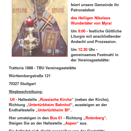
feiert unsere Gemeinde ihr
Patronatsfest
des
Heiligen Nikolaus
Wundertäter von Myra!
Um
9:00
- festliche Göttliche
Liturgie mit anschließender
Andacht und Prozession.
Um
12.30
Uhr -
gemeinsames Festmahl in
der Vereinsgaststätte:
Trattoria 1888 - TBU Vereinsgaststätte
Württembergstraße 121
70327 Stuttgart
Wegbeschreibung:
U4
- Haltestelle „
Russische Kirche
“ (neben der Kirche),
Richtung „
Untertürkheim Bahnhof
“, aussteigen an der
Endhaltestelle „
Untertürkheim Bf
“.
Hier umsteigen in den
Bus 61
- Richtung „
Rotenberg
“.
Steigen Sie an der Haltestelle „
Aspen
“ aus.
Sie befindet sich direkt gegenüber von der Gaststätte.