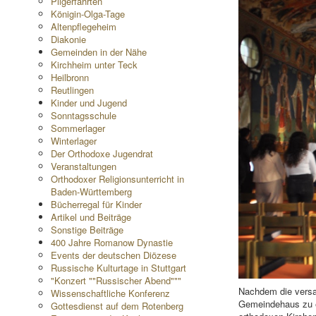
Pilgerfahrten
Königin-Olga-Tage
Altenpflegeheim
Diakonie
Gemeinden in der Nähe
Kirchheim unter Teck
Heilbronn
Reutlingen
Kinder und Jugend
Sonntagsschule
Sommerlager
Winterlager
Der Orthodoxe Jugendrat
Veranstaltungen
Orthodoxer Religionsunterricht in
Baden-Württemberg
Bücherregal für Kinder
Artikel und Beiträge
Sonstige Beiträge
400 Jahre Romanow Dynastie
Events der deutschen Diözese
Russische Kulturtage in Stuttgart
"Konzert ""Russischer Abend"""
Nachdem die versam
Wissenschaftliche Konferenz
Gemeindehaus zu e
Gottesdienst auf dem Rotenberg