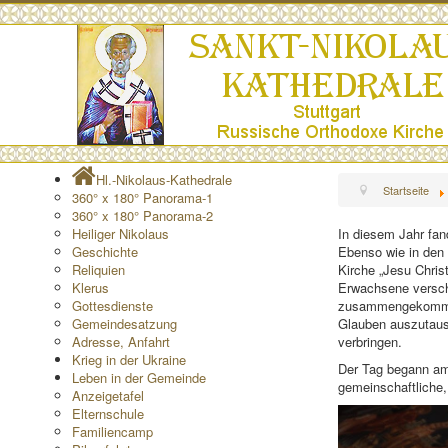
Hl.-Nikolaus-Kathedrale
Startseite
360° x 180° Panorama-1
360° x 180° Panorama-2
Heiliger Nikolaus
In diesem Jahr fan
Geschichte
Ebenso wie in den 
Reliquien
Kirche „Jesu Christ
Klerus
Erwachsene verschi
Gottesdienste
zusammengekommen
Gemeindesatzung
Glauben auszutaus
Adresse, Anfahrt
verbringen.
Krieg in der Ukraine
Der Tag begann am 
Leben in der Gemeinde
gemeinschaftliche,
Anzeigetafel
Elternschule
Familiencamp