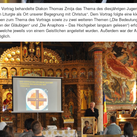
 Vortrag behandelte Diakon Thomas Zmija das Thema des diesjährigen Jugen
n Liturgie als Ort unserer Begegnung mit Christus“. Dem Vortrag folgte eine k
nen zum Thema des Vortrags sowie zu zwei weiteren Themen („Die Bedeutun
ben der Gläubigen“ und „Die Anaphora – Das Hochgebet langsam gelesen“) er
welche jeweils von einem Geistlichen angeleitet wurden. Außerdem war der 
glich.