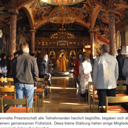
melte Priesterschaft alle Teilnehmenden herzlich begrüßte, begaben sich al
inem gemeinsamen Frühstück. Diese kleine Stärkung hatten einige Mitgliede