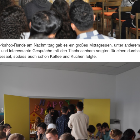
orkshop-Runde am Nachmittag gab es ein großes Mittagessen, unter anderem 
und interessante Gespräche mit den Tischnachbarn sorgten für einen durcha
sesaal, sodass auch schon Kaffee und Kuchen folgte.