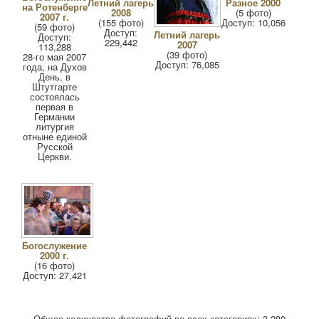
Летний лагерь
Разное 2000
на Ротенберге
2008
(5 фото)
2007 г.
(155 фото)
Доступ: 10,056
(59 фото)
Доступ:
Летний лагерь
Доступ:
229,442
2007
113,288
(39 фото)
28-го мая 2007
Доступ: 76,085
года, на Духов
День, в
Штутгарте
состоялась
первая в
Германии
литургия
отныне единой
Русской
Церкви.
Богослужение
2000 г.
(16 фото)
Доступ: 27,421
Общее количество фотографий во всех категориях: 3,280