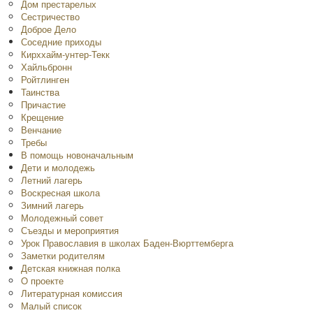
Дом престарелых
Сестричество
Доброе Дело
Соседние приходы
Кирххайм-унтер-Текк
Хайльбронн
Ройтлинген
Таинства
Причастие
Крещение
Венчание
Требы
В помощь новоначальным
Дети и молодежь
Летний лагерь
Воскресная школа
Зимний лагерь
Молодежный совет
Съезды и мероприятия
Урок Православия в школах Баден-Вюрттемберга
Заметки родителям
Детская книжная полка
O проекте
Литературная комиссия
Малый список