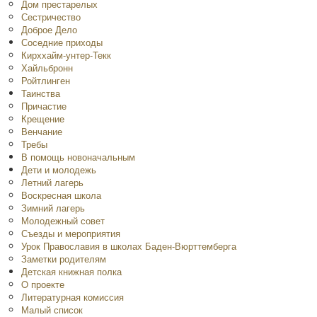
Дом престарелых
Сестричество
Доброе Дело
Соседние приходы
Кирххайм-унтер-Текк
Хайльбронн
Ройтлинген
Таинства
Причастие
Крещение
Венчание
Требы
В помощь новоначальным
Дети и молодежь
Летний лагерь
Воскресная школа
Зимний лагерь
Молодежный совет
Съезды и мероприятия
Урок Православия в школах Баден-Вюрттемберга
Заметки родителям
Детская книжная полка
O проекте
Литературная комиссия
Малый список