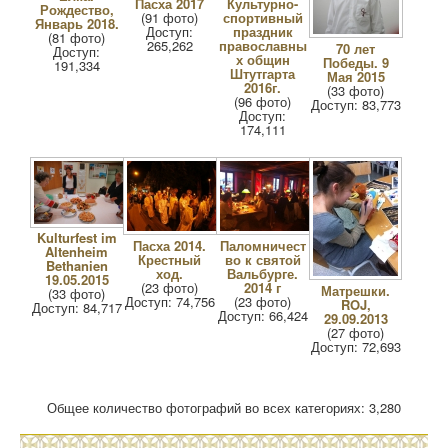
Пасха 2017
Культурно-
Рождество,
(91 фото)
спортивный
Январь 2018.
Доступ:
праздник
(81 фото)
265,262
православны
70 лет
Доступ:
х общин
Победы. 9
191,334
Штутгарта
Мая 2015
2016г.
(33 фото)
(96 фото)
Доступ: 83,773
Доступ:
174,111
Kulturfest im
Пасха 2014.
Паломничест
Altenheim
Крестный
во к святой
Bethanien
ход.
Вальбурге.
19.05.2015
(23 фото)
2014 г
Матрешки.
(33 фото)
Доступ: 74,756
(23 фото)
ROJ,
Доступ: 84,717
Доступ: 66,424
29.09.2013
(27 фото)
Доступ: 72,693
Общее количество фотографий во всех категориях: 3,280