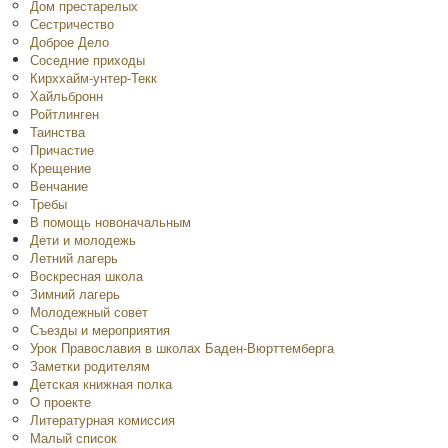
Дом престарелых
Сестричество
Доброе Дело
Соседние приходы
Кирххайм-унтер-Текк
Хайльбронн
Ройтлинген
Таинства
Причастие
Крещение
Венчание
Требы
В помощь новоначальным
Дети и молодежь
Летний лагерь
Воскресная школа
Зимний лагерь
Молодежный совет
Съезды и мероприятия
Урок Православия в школах Баден-Вюрттемберга
Заметки родителям
Детская книжная полка
O проекте
Литературная комиссия
Малый список